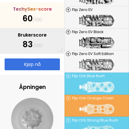
T
e
c
h
y
S
e
x
-
s
c
o
r
e
Flip Zero EV
T
60
/100
Flip Zero EV Black
T
Brukerscore
83
/100
Flip Zero EV Soft Edition
T
Kjøp nå
Flip Orb Blue Rush
T
Åpningen
Flip Orb Orange Crash
T
Flip Orb Strong Blue Rush
T