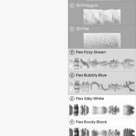
3D Polygon
T
3D Pile
T
Flex Fizzy Green
T
Flex Bubbly Blue
T
Flex Silky White
T
Flex Rocky Black
T