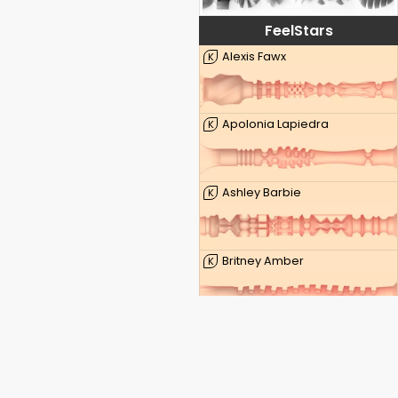
FeelStars
Alexis Fawx
K
Apolonia Lapiedra
K
Ashley Barbie
K
Britney Amber
K
Kenzie Taylor
K
Lauren Phillips
K