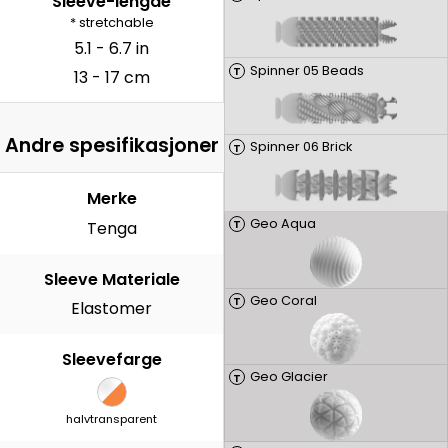
Sleeve-lengde
* stretchable
5.1 - 6.7 in
Spinner 05 Beads
T
13 - 17 cm
Andre spesifikasjoner
Spinner 06 Brick
T
Merke
Geo Aqua
T
Tenga
Sleeve Materiale
Geo Coral
T
Elastomer
Sleevefarge
Geo Glacier
T
halvtransparent