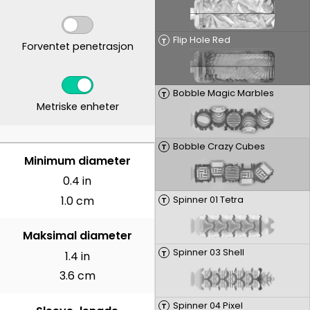
Flip Hole Red
T
Forventet penetrasjon
Bobble Magic Marbles
T
Metriske enheter
Bobble Crazy Cubes
T
CENTIMETER
Minimum diameter
0.4 in
1.0 cm
Spinner 01 Tetra
T
Maksimal diameter
Spinner 03 Shell
T
1.4 in
3.6 cm
Spinner 04 Pixel
T