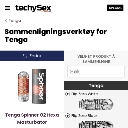
Hopp
SPECIAL
til
innholdet
Tenga
Sammenligningsverktøy for
Tenga
Endre
VELG ET PRODUKT Å
SAMMENLIGNE
Tenga
Flip Zero White
T
Tenga Spinner 02 Hexa
Flip Zero Black
T
Masturbator