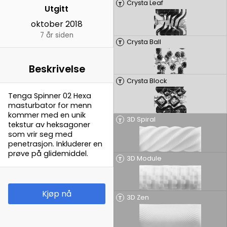
Crysta Leaf
T
Utgitt
oktober 2018
7 år siden
Crysta Ball
T
Beskrivelse
Crysta Block
T
Tenga Spinner 02 Hexa
masturbator for menn
kommer med en unik
3D Spiral
T
tekstur av heksagoner
som vrir seg med
penetrasjon. Inkluderer en
prøve på glidemiddel.
3D Module
T
Kjøp nå
3D Zen
T