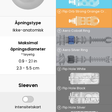
Flip Orb Strong Orange Crash
T
Åpningstype
Ikke-anatomisk
Aero Cobalt Ring
T
Maksimal
åpningsdiameter
Aero Silver Ring
T
* tøyelig
0.9 - 2.1 in
2.3 - 5.5 cm
Flip Hole White
T
Sleeven
Flip Hole Black
T
Intensitetskart
Flip Hole Silver
T