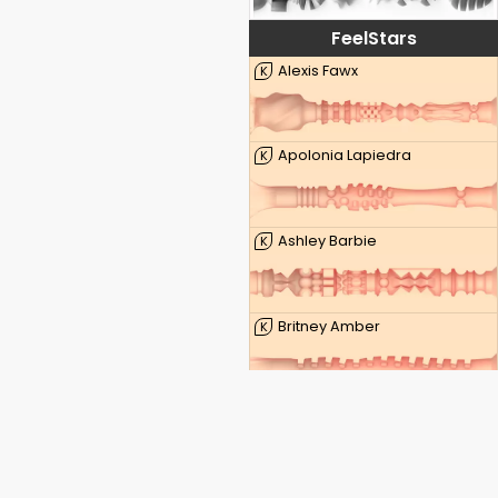
FeelStars
Alexis Fawx
K
Apolonia Lapiedra
K
Ashley Barbie
K
Britney Amber
K
Kenzie Taylor
K
Lauren Phillips
K