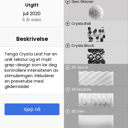
Geo Glacier
T
Utgitt
juli 2020
6 år siden
Crysta Ball
T
Beskrivelse
Crysta Block
T
Tenga Crysta Leaf har en
unik tekstur og et mykt
grep-design som lar deg
3D Spiral
T
kontrollere intensiteten av
stimuleringen. Inkluderer
en prøvetube med
glidemiddel.
3D Module
T
Kjøp nå
3D Zen
T