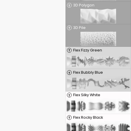
3D Polygon
T
3D Pile
T
Flex Fizzy Green
T
Flex Bubbly Blue
T
Flex Silky White
T
Flex Rocky Black
T