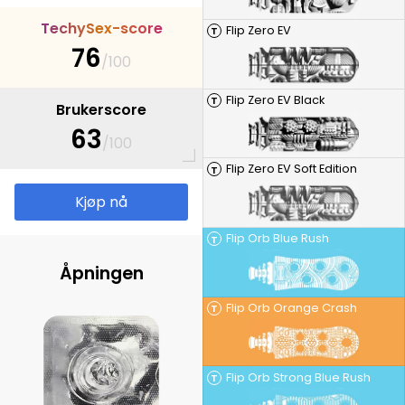
T
e
c
h
y
S
e
x
-
s
c
o
r
e
Flip Zero EV
T
76
/100
Flip Zero EV Black
T
Brukerscore
63
/100
Flip Zero EV Soft Edition
T
Kjøp nå
Flip Orb Blue Rush
T
Åpningen
Flip Orb Orange Crash
T
Flip Orb Strong Blue Rush
T