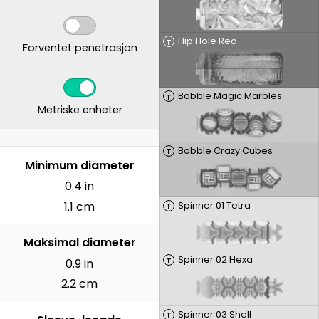
Flip Hole Red
T
Forventet penetrasjon
Bobble Magic Marbles
T
Metriske enheter
Bobble Crazy Cubes
T
CENTIMETER
Minimum diameter
0.4 in
1.1 cm
Spinner 01 Tetra
T
Maksimal diameter
Spinner 02 Hexa
T
0.9 in
2.2 cm
Spinner 03 Shell
T