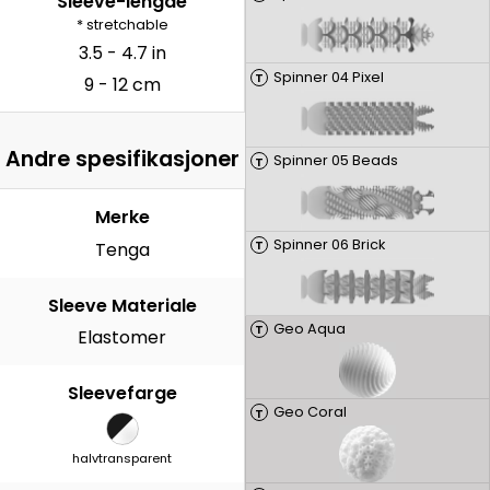
Sleeve-lengde
* stretchable
3.5 - 4.7 in
Spinner 04 Pixel
T
9 - 12 cm
Andre spesifikasjoner
Spinner 05 Beads
T
Merke
Spinner 06 Brick
T
Tenga
Sleeve Materiale
Geo Aqua
T
Elastomer
Sleevefarge
Geo Coral
T
halvtransparent