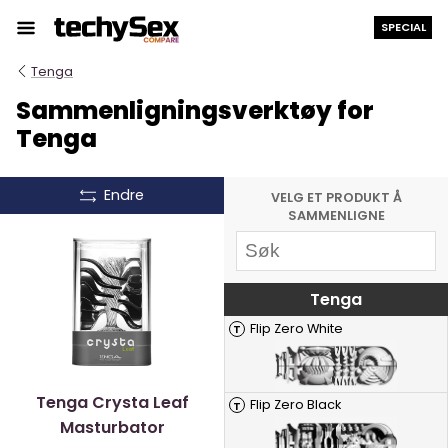
Hopp
SPECIAL
til
innholdet
Tenga
Sammenligningsverktøy for
Tenga
Endre
VELG ET PRODUKT Å
SAMMENLIGNE
Tenga
Flip Zero White
T
Tenga Crysta Leaf
Flip Zero Black
T
Masturbator