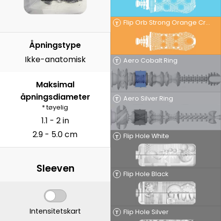
Flip Orb Strong Orange Crash
T
Åpningstype
Ikke-anatomisk
Aero Cobalt Ring
T
Maksimal
åpningsdiameter
Aero Silver Ring
T
* tøyelig
1.1 - 2 in
2.9 - 5.0 cm
Flip Hole White
T
Sleeven
Flip Hole Black
T
Intensitetskart
Flip Hole Silver
T