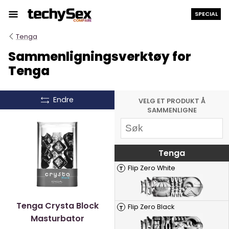
Hopp
SPECIAL
til
innholdet
Tenga
Sammenligningsverktøy for
Tenga
Endre
VELG ET PRODUKT Å
SAMMENLIGNE
Tenga
Flip Zero White
T
Tenga Crysta Block
Flip Zero Black
T
Masturbator