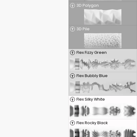
3D Polygon
T
3D Pile
T
Flex Fizzy Green
T
Flex Bubbly Blue
T
Flex Silky White
T
Flex Rocky Black
T