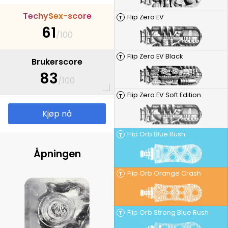
T
e
c
h
y
S
e
x
-
s
c
o
r
e
Flip Zero EV
T
61
/100
Flip Zero EV Black
T
Brukerscore
83
/100
Flip Zero EV Soft Edition
T
Kjøp nå
Flip Orb Blue Rush
T
Åpningen
Flip Orb Orange Crash
T
Flip Orb Strong Blue Rush
T