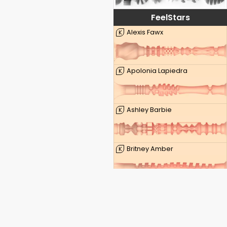
FeelStars
Alexis Fawx
K
Apolonia Lapiedra
K
Ashley Barbie
K
Britney Amber
K
Kenzie Taylor
K
Lauren Phillips
K