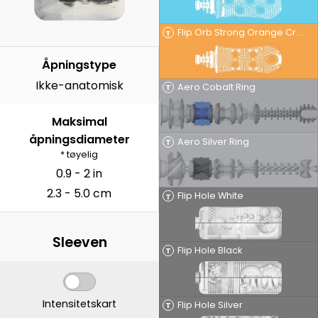
Flip Orb Strong Orange Crash
T
Åpningstype
Ikke-anatomisk
Aero Cobalt Ring
T
Maksimal
åpningsdiameter
Aero Silver Ring
T
* tøyelig
0.9 - 2 in
2.3 - 5.0 cm
Flip Hole White
T
Sleeven
Flip Hole Black
T
Intensitetskart
Flip Hole Silver
T