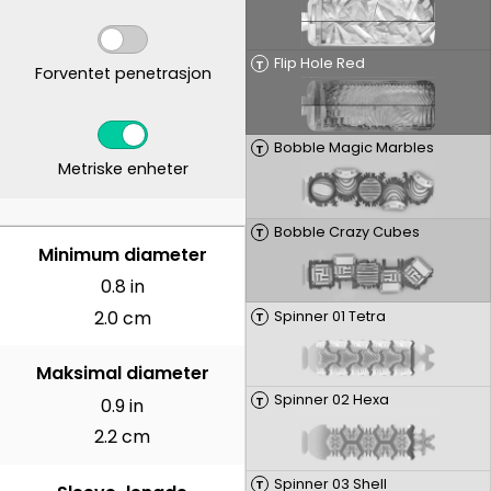
Flip Hole Red
T
Forventet penetrasjon
Bobble Magic Marbles
T
Metriske enheter
Bobble Crazy Cubes
T
CENTIMETER
Minimum diameter
0.8 in
2.0 cm
Spinner 01 Tetra
T
Maksimal diameter
Spinner 02 Hexa
T
0.9 in
2.2 cm
Spinner 03 Shell
T