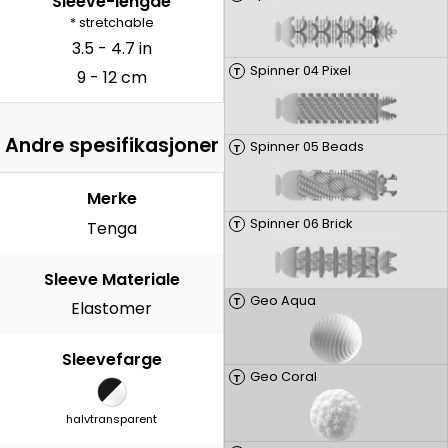
Sleeve-lengde
* stretchable
3.5 - 4.7 in
Spinner 04 Pixel
T
9 - 12 cm
Andre spesifikasjoner
Spinner 05 Beads
T
Merke
Spinner 06 Brick
T
Tenga
Sleeve Materiale
Geo Aqua
T
Elastomer
Sleevefarge
Geo Coral
T
halvtransparent