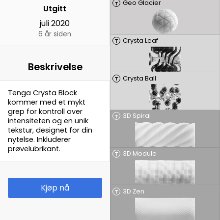
Geo Glacier
T
Utgitt
juli 2020
6 år siden
Crysta Leaf
T
Beskrivelse
Crysta Ball
T
Tenga Crysta Block
kommer med et mykt
grep for kontroll over
3D Spiral
T
intensiteten og en unik
tekstur, designet for din
nytelse. Inkluderer
prøvelubrikant.
3D Module
T
Kjøp nå
3D Zen
T