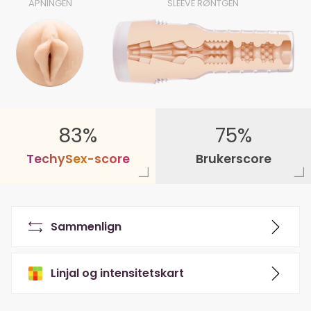
ÅPNINGEN
SLEEVE RØNTGEN
83%
75%
T
e
c
h
y
S
e
x
-
s
c
o
r
e
Brukerscore
Sammenlign
Linjal og intensitetskart