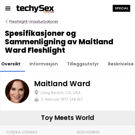
Hopp
SPECIAL
til
innholdet
Fleshlight-masturbatorer
Spesifikasjoner og
Sammenligning av Maitland
Ward Fleshlight
Oversikt
Informasjon
Tilleggsutstyr
Beskrivelse
Maitland Ward
Long Beach, CA, USA
3. februar 1977 (49 år)
Toy Meets World
FORFRA VISNING
SIDEVISNING