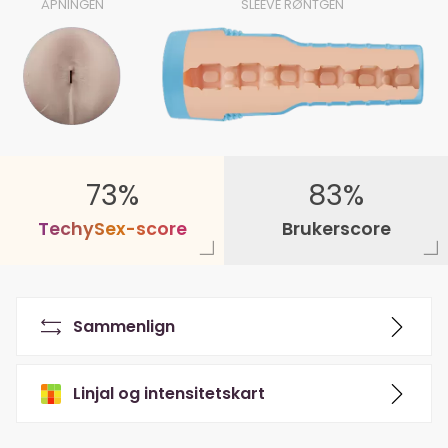
ÅPNINGEN
SLEEVE RØNTGEN
73%
83%
T
e
c
h
y
S
e
x
-
s
c
o
r
e
Brukerscore
Sammenlign
Linjal og intensitetskart