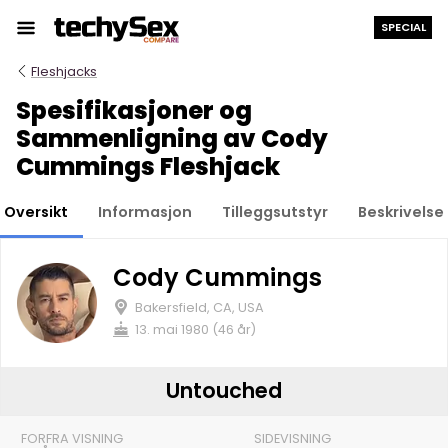
Hopp
SPECIAL
til
innholdet
Fleshjacks
Spesifikasjoner og
Sammenligning av Cody
Cummings Fleshjack
Oversikt
Informasjon
Tilleggsutstyr
Beskrivelse
Cody Cummings
Bakersfield, CA, USA
13. mai 1980 (46 år)
Untouched
FORFRA VISNING
SIDEVISNING